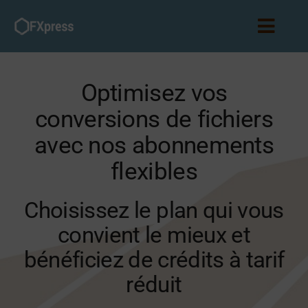
Passer
au
Toggl
contenu
Navig
Accueil
Optimisez vos
conversions de fichiers
Abonnements
avec nos abonnements
Partenariat
flexibles
Blog
Choisissez le plan qui vous
convient le mieux et
Connexion
bénéficiez de crédits à tarif
réduit