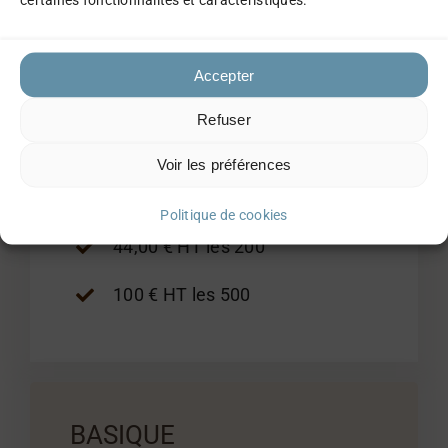
Support email
Accepter
Pages en plus
Refuser
11,50 € HT les 50
Voir les préférences
22,50 € HT les 100
Politique de cookies
44,00 € HT les 200
100 € HT les 500
BASIQUE