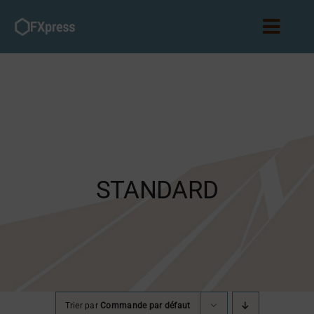
Passer
au
Toggl
contenu
Navig
Accueil
Abonnements
Partenariat
STANDARD
Blog
Connexion
Trier par
Commande par défaut