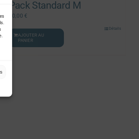
Pack Standard M
30,00
€
les
ls.
s
Détails
AJOUTER AU
e.
PANIER
es