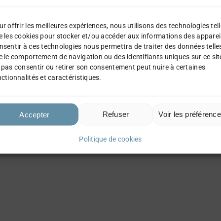
Pack Standard S
15,50
€
r offrir les meilleures expériences, nous utilisons des technologies tel
e les cookies pour stocker et/ou accéder aux informations des apparei
nsentir à ces technologies nous permettra de traiter des données telle
Détails
AJOUTER AU
e le comportement de navigation ou des identifiants uniques sur ce sit
PANIER
 pas consentir ou retirer son consentement peut nuire à certaines
ctionnalités et caractéristiques.
Refuser
Voir les préférenc
Accepter
Politique de cookies