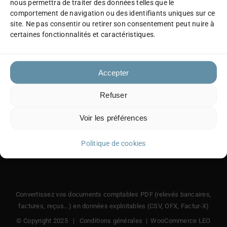
nous permettra de traiter des données telles que le
transaction n’a eu lieu sur votre compte durant
comportement de navigation ou des identifiants uniques sur ce
la période choisie.
site. Ne pas consentir ou retirer son consentement peut nuire à
certaines fonctionnalités et caractéristiques.
Accepter
Refuser
Voir les préférences
Politique de cookies
Convertissez vos documents comptables PDF (relevés bancaires,
factures, reçus...) en données exploitables (CSV, OFX, Factur-X)
© Copyright 2025 |
Conditions générales
|
WooCommerce LEO