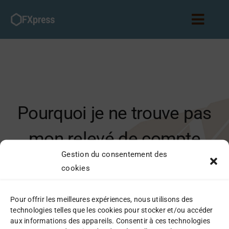
Passer
au
Toggl
contenu
Navig
Accueil
Abonnements
Pourquoi je ne trouve pas
Partenariat
mon relevé de compte
Blog
Gestion du consentement des
Cofidis ce mois-ci ?
cookies
Connexion
Pour offrir les meilleures expériences, nous utilisons des
technologies telles que les cookies pour stocker et/ou accéder
Cofidis ne génère pas de relevé si aucune
aux informations des appareils. Consentir à ces technologies