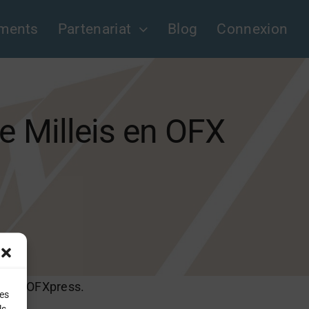
ments
Partenariat
Blog
Connexion
te Milleis en OFX
ée par OFXpress.
les
ls.