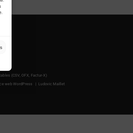
s
e.
es
tables (CSV, OFX, Factur-X)
nce web WordPress
|
Ludovic Maillet