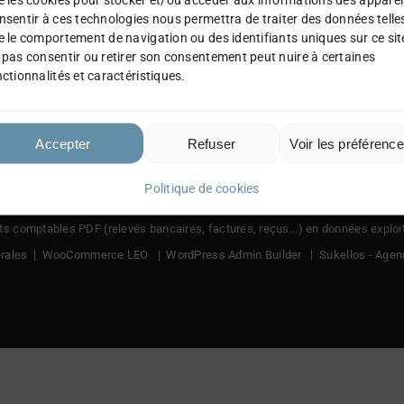
nsentir à ces technologies nous permettra de traiter des données telle
e le comportement de navigation ou des identifiants uniques sur ce sit
 pas consentir ou retirer son consentement peut nuire à certaines
ctionnalités et caractéristiques.
Refuser
Voir les préférenc
Accepter
Politique de cookies
 comptables PDF (relevés bancaires, factures, reçus...) en données exploi
rales
|
WooCommerce LEO
|
WordPress Admin Builder
|
Sukellos - Age