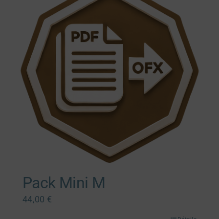
Pack Mini M
44,00
€