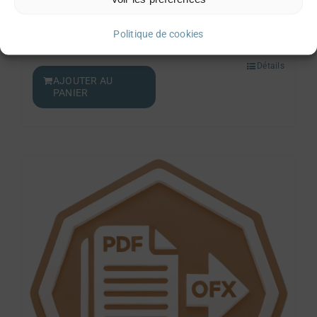
Pack Mini L
Politique de cookies
100,00
€
Détails
AJOUTER AU
PANIER