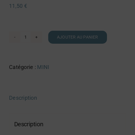
11,50
€
AJOUTER AU PANIER
quantité
de
Pack
Catégorie :
MINI
Mini
XS
Description
Description