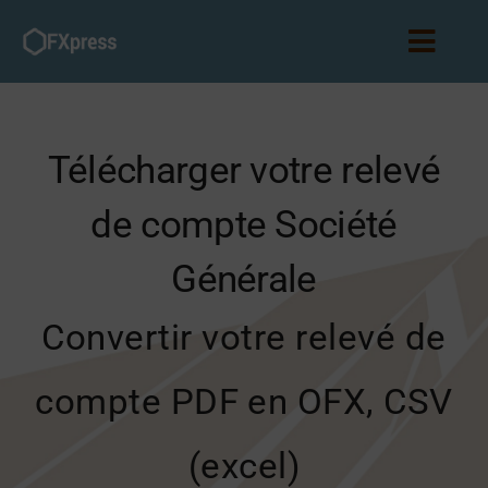
Passer
au
Toggl
contenu
Navig
Accueil
Télécharger votre relevé
Abonnements
de compte Société
Partenariat
Générale
Blog
Convertir votre relevé de
Connexion
compte PDF en OFX, CSV
(excel)