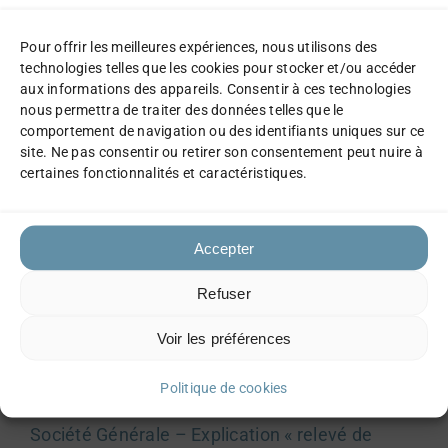
Documents.
Pour offrir les meilleures expériences, nous utilisons des
Sauvegardez soigneusement le fichier
technologies telles que les cookies pour stocker et/ou accéder
aux informations des appareils. Consentir à ces technologies
PDF sur votre ordinateur — utile pour la
nous permettra de traiter des données telles que le
comptabilité et vos archives.
comportement de navigation ou des identifiants uniques sur ce
site. Ne pas consentir ou retirer son consentement peut nuire à
certaines fonctionnalités et caractéristiques.
Accepter
Liens officiels utiles
Refuser
Voir les préférences
Société Générale – Service e‑Documents :
accéder et gérer vos relevés en ligne
Politique de cookies
Société Générale – Explication « relevé de