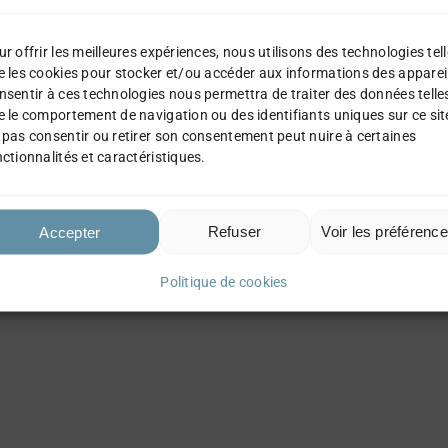
Pack Standard L
70,00
€
r offrir les meilleures expériences, nous utilisons des technologies tel
e les cookies pour stocker et/ou accéder aux informations des apparei
nsentir à ces technologies nous permettra de traiter des données telle
Détails
AJOUTER AU
e le comportement de navigation ou des identifiants uniques sur ce sit
PANIER
 pas consentir ou retirer son consentement peut nuire à certaines
ctionnalités et caractéristiques.
Refuser
Voir les préférenc
Accepter
Politique de cookies