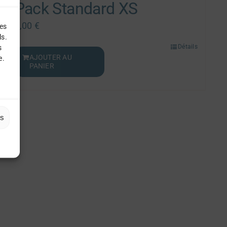
Pack Standard XS
8,00
€
les
ls.
s
Détails
AJOUTER AU
e.
PANIER
es